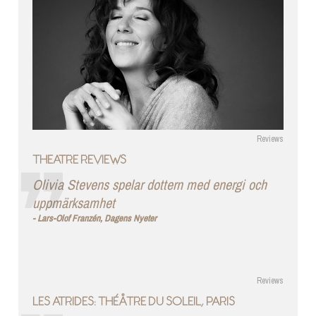
Reviews
THEATRE REVIEWS
Olivia Stevens spelar dottern med energi och
uppmärksamhet
Lars-Olof Franzén, Dagens Nyeter
Reviews
LES ATRIDES: THÉÅTRE DU SOLEIL, PARIS