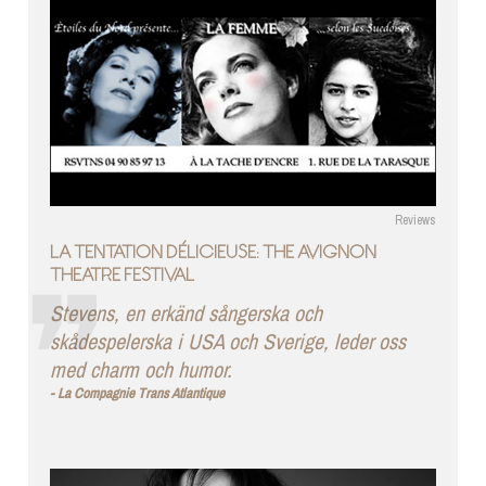
Reviews
LA TENTATION DÉLICIEUSE: THE AVIGNON
THEATRE FESTIVAL
Stevens, en erkänd sångerska och
skådespelerska i USA och Sverige, leder oss
med charm och humor.
La Compagnie Trans Atlantique