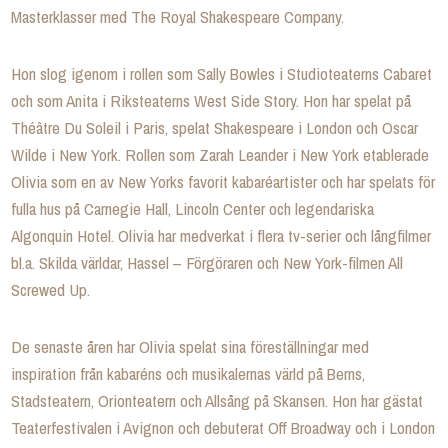
Masterklasser med The Royal Shakespeare Company.
Hon slog igenom i rollen som Sally Bowles i Studioteaterns Cabaret
och som Anita i Riksteaterns West Side Story. Hon har spelat på
Théâtre Du Soleil i Paris, spelat Shakespeare i London och Oscar
Wilde i New York. Rollen som Zarah Leander i New York etablerade
Olivia som en av New Yorks favorit kabaréartister och har spelats för
fulla hus på Carnegie Hall, Lincoln Center och legendariska
Algonquin Hotel. Olivia har medverkat i flera tv-serier och långfilmer
bl.a. Skilda världar, Hassel – Förgöraren och New York-filmen All
Screwed Up.
De senaste åren har Olivia spelat sina föreställningar med
inspiration från kabaréns och musikalernas värld på Berns,
Stadsteatern, Orionteatern och Allsång på Skansen. Hon har gästat
Teaterfestivalen i Avignon och debuterat Off Broadway och i London